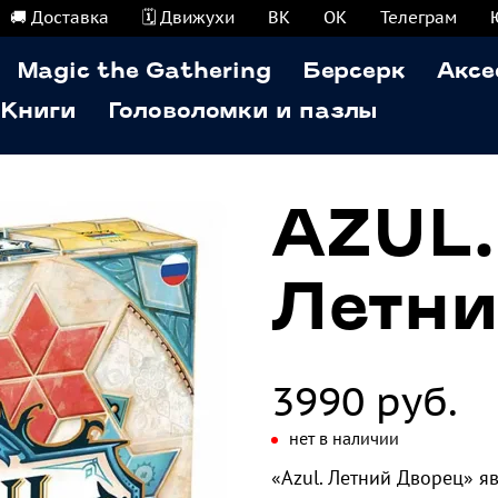
🚚 Доставка
🗓️ Движухи
ВК
ОК
Телеграм
Magic the Gathering
Берсерк
Аксе
Книги
Головоломки и пазлы
AZUL.
Летни
3990 руб.
нет в наличии
«Azul. Летний Дворец» я