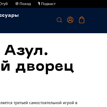
Ютуб
🧭 Поход
🎙️ Подкаст
ссуары
 Азул.
й дворец
вляется третьей самостоятельной игрой в