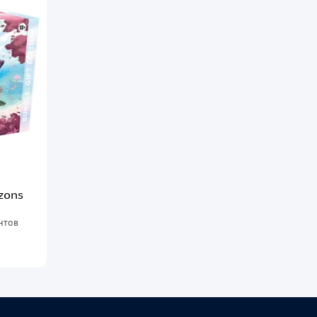
zons
нтов