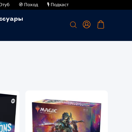
Ютуб
🧭 Поход
🎙️ Подкаст
ссуары