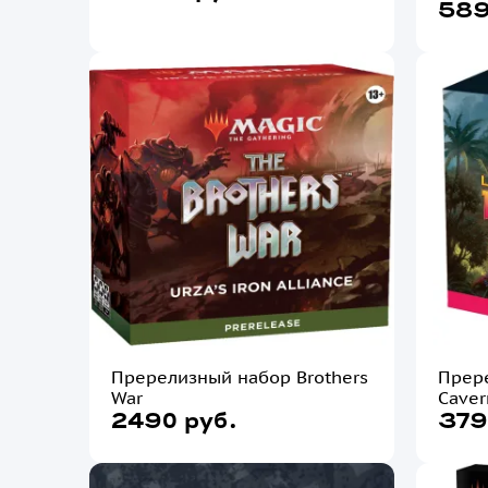
589
Пререлизный набор Brothers
Прере
War
Caver
2490 руб.
379