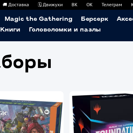
🚚 Доставка
🗓️ Движухи
ВК
ОК
Телеграм
Magic the Gathering
Берсерк
Аксе
Книги
Головоломки и пазлы
аборы