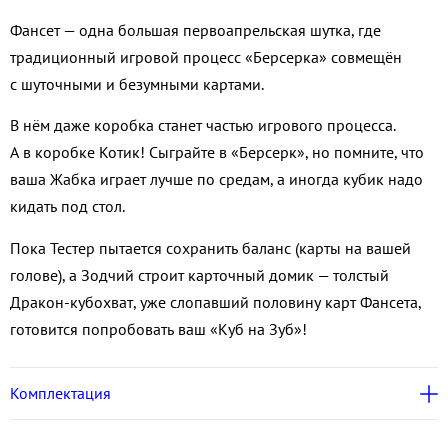
Фансет — одна большая первоапрельская шутка, где
традиционный игровой процесс «Берсерка» совмещён
с шуточными и безумными картами.
В нём даже коробка станет частью игрового процесса.
А в коробке Котик! Сыграйте в «Берсерк», но помните, что
ваша Жабка играет лучше по средам, а иногда кубик надо
кидать под стол.
Пока Тестер пытается сохранить баланс (карты на вашей
голове), а Зодчий строит карточный домик — толстый
Дракон-кубохват, уже слопавший половину карт Фансета,
готовится попробовать ваш «Куб на Зуб»!
Комплектация