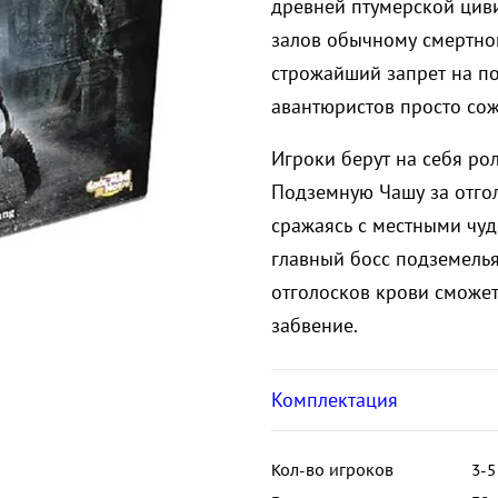
древней птумерской циви
залов обычному смертно
строжайший запрет на по
авантюристов просто сож
Игроки берут на себя ро
Подземную Чашу за отго
сражаясь с местными чуд
главный босс подземелья
отголосков крови сможет
забвение.
Комплектация
Кол-во игроков
3-5