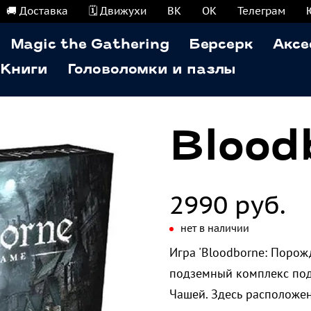
🚚 Доставка
🗓️ Движухи
ВК
ОК
Телеграм
Magic the Gathering
Берсерк
Аксе
Книги
Головоломки и пазлы
Blood
2990 руб.
нет в наличии
Игра 'Bloodborne: Порож
подземный комплекс под
Чашей. Здесь расположе