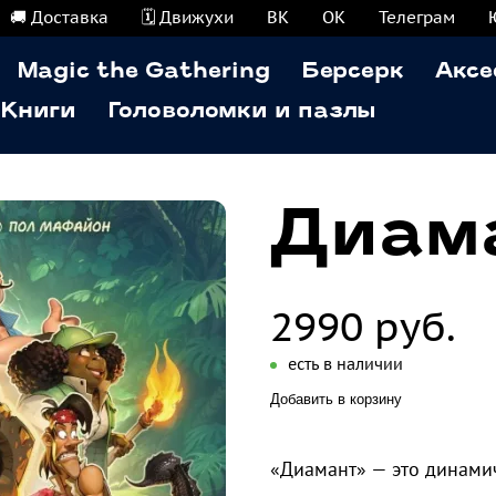
🚚 Доставка
🗓️ Движухи
ВК
ОК
Телеграм
Magic the Gathering
Берсерк
Аксе
Книги
Головоломки и пазлы
Диам
2990 руб.
есть в наличии
Добавить в корзину
«Диамант» — это динамич