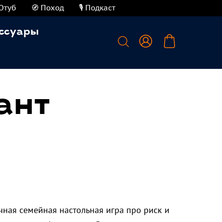
Ютуб
🧭 Поход
🎙️ Подкаст
ссуары
ант
ная семейная настольная игра про риск и