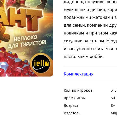
жадность, получившая но
мультяшный дизайн, хар
подвижными жетонами вх
для семьи, компании дру
новичкам и при этом ка
ситуации за столом. Не
и заслуженно считается 
настольным хобби.
Комплектация
Кол-во игроков
3-8
Время игры
30+
Возраст
8+
Издатель
Ми