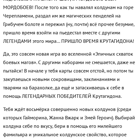
МОРДОБОЕВ! После того как ты навалял колдунам на горе
Черепламени, раздал им же магических пенделей на
Грибучем болоте и пережил (ну, почти) всё прочее безумие,
пришло время взойти на пьедестал вместе с другими
ЛЕГЕНДАМИ этого мира… ПРИШЛО ВРЕМЯ КРУТАГИДОНА!
Да, это совсем новая игра во вселенной «Эпичных схваток
боевых магов». С другими наборами не смешается, даже не
пытайся! В начале у тебя карты совсем отстой, но потом ты
закупаешься новыми сокровищами, заклинаниями и
тварями на барахолке, да ещё и затаскиваешь к себе в
помощь ЛЕГЕНДАРНЫХ ПОБЕДИТЕЛЕЙ Крутагидона.
Тебя ждёт восьмёрка совершенно новых колдунов (среди
которых Гайморина, Жанна Вжарк и Змей Героич). Выбирай
колдуна себе по вкусу, бери в помощь его милейшего
фамильяра и уникальное колдунское свойство, которое