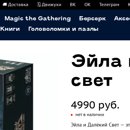
🚚 Доставка
🗓️ Движухи
ВК
ОК
Телеграм
Magic the Gathering
Берсерк
Аксе
Книги
Головоломки и пазлы
Эйла 
свет
4990 руб.
нет в наличии
Эйла и Далёкий Свет — э