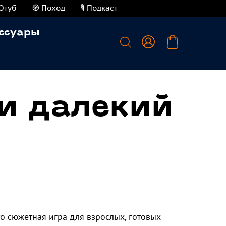
Ютуб
🧭 Поход
🎙️ Подкаст
ссуары
и далекий
то сюжетная игра для взрослых, готовых