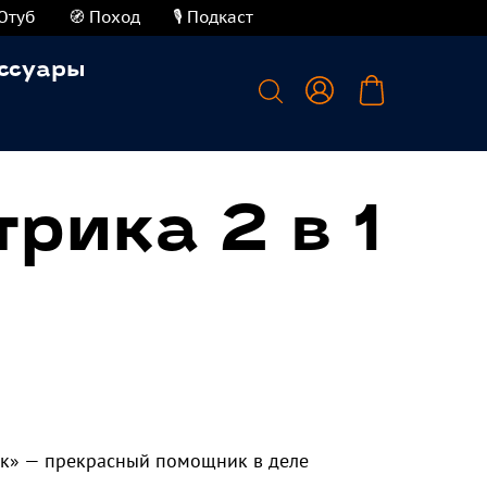
Ютуб
🧭 Поход
🎙️ Подкаст
ссуары
трика 2 в 1
ик» — прекрасный помощник в деле