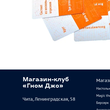
Магазин-клуб
Магаз
«Гном Джо»
Настоль
Magic th
Чита, Ленинградская, 58
Берсерк
Аксессу