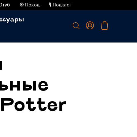
Ютуб
🧭 Поход
🎙️ Подкаст
ссуары
ы
ьные
 Potter