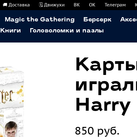
🚚 Доставка
🗓️ Движухи
ВК
ОК
Телеграм
Magic the Gathering
Берсерк
Аксе
Книги
Головоломки и пазлы
Карт
играл
Harry
850 руб.