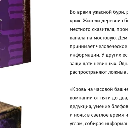
Во время ужасной бури, 
крик. Жители деревни сб
местного сказителя, про
капала на мостовую. Дем
принимает человеческое 
информации. У других ес
защищать невинных. Одн
распространяют ложные д
«Кровь на часовой башне
компании от пяти до два
дедукция, умение блефова
и ночь: в светлое время
углам, собирая информац