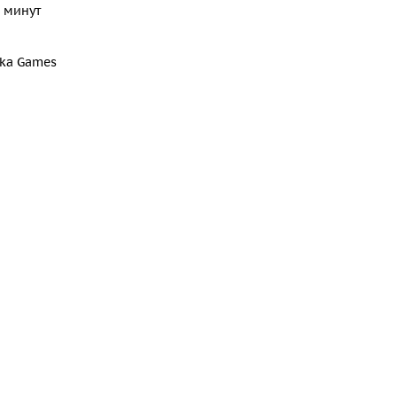
 минут
ka Games