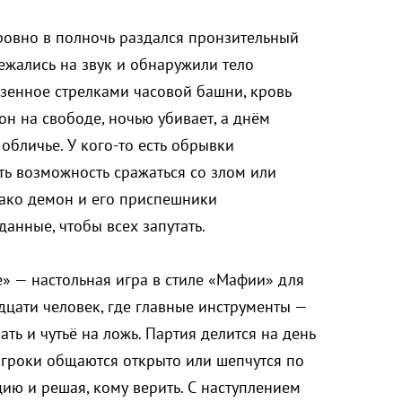
ровно в полночь раздался пронзительный
ежались на звук и обнаружили тело
нзенное стрелками часовой башни, кровь
он на свободе, ночью убивает, а днём
обличье. У кого-то есть обрывки
ть возможность сражаться со злом или
ако демон и его приспешники
анные, чтобы всех запутать.
» — настольная игра в стиле «Мафии» для
дцати человек, где главные инструменты —
ть и чутьё на ложь. Партия делится на день
 игроки общаются открыто или шепчутся по
ию и решая, кому верить. С наступлением