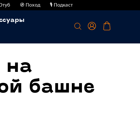
Ютуб
🧭 Поход
🎙️ Подкаст
ссуары
 на
ой башне