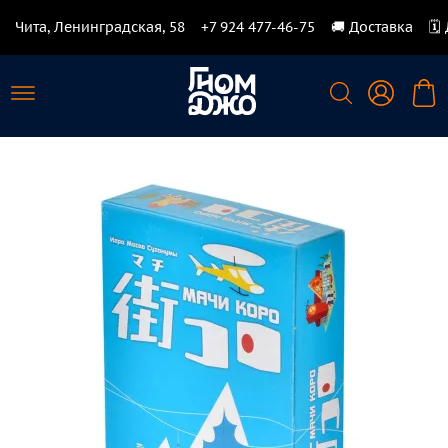
Чита, Ленинградская, 58
+7 924 477-46-75
🚚 Доставка
🗓