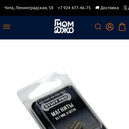
Чита, Ленинградская, 58
+7 924 477-46-75
🚚 Доставка
🗓