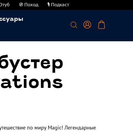
Ютуб
🧭 Поход
🎙️ Подкаст
ссуары
бустер
ations
утешествие по миру Magic! Легендарные