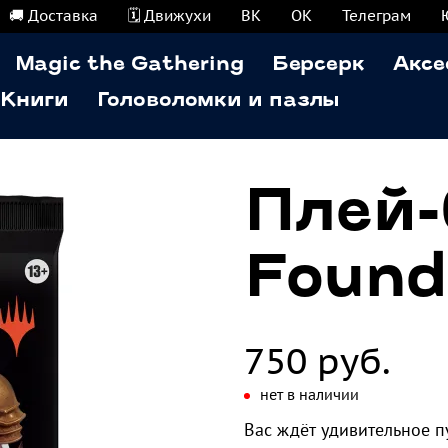
🚚 Доставка
🗓️ Движухи
ВК
ОК
Телеграм
Magic the Gathering
Берсерк
Аксе
Книги
Головоломки и пазлы
Плей-
Found
750 руб.
нет в наличии
Вас ждёт удивительное п