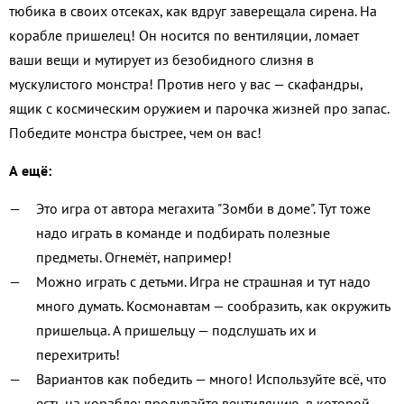
тюбика в своих отсеках, как вдруг заверещала сирена. На
корабле пришелец! Он носится по вентиляции, ломает
ваши вещи и мутирует из безобидного слизня в
мускулистого монстра! Против него у вас — скафандры,
ящик с космическим оружием и парочка жизней про запас.
Победите монстра быстрее, чем он вас!
А ещё:
Это игра от автора мегахита "Зомби в доме". Тут тоже
надо играть в команде и подбирать полезные
предметы. Огнемёт, например!
Можно играть с детьми. Игра не страшная и тут надо
много думать. Космонавтам — сообразить, как окружить
пришельца. А пришельцу — подслушать их и
перехитрить!
Вариантов как победить — много! Используйте всё, что
есть на корабле: продувайте вентиляцию, в которой