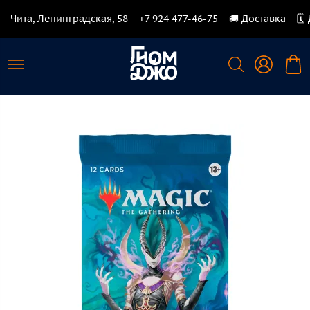
Чита, Ленинградская, 58
+7 924 477-46-75
🚚 Доставка
🗓