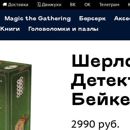
🚚 Доставка
🗓️ Движухи
ВК
ОК
Телеграм
Magic the Gathering
Берсерк
Аксе
Книги
Головоломки и пазлы
Шерло
Детек
Бейке
2990 руб.