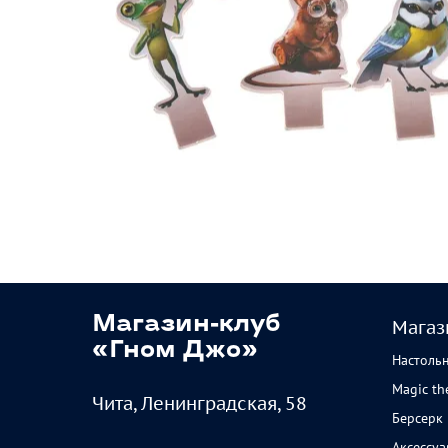
Магазин-клуб
Магаз
«Гном Джо»
Настоль
Magic th
Чита, Ленинградская, 58
Берсерк
Аксессу