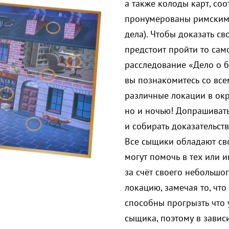
а также колоды карт, со
пронумерованы римскими 
дела). Чтобы доказать св
предстоит пройти то са
расследование «Дело о б
вы познакомитесь со все
различные локации в окр
но и ночью! Допрашивать
и собирать доказательст
Все сыщики обладают св
могут помочь в тех или 
за счёт своего небольшо
локацию, замечая то, что
способны прогрызть что 
сыщика, поэтому в зависи