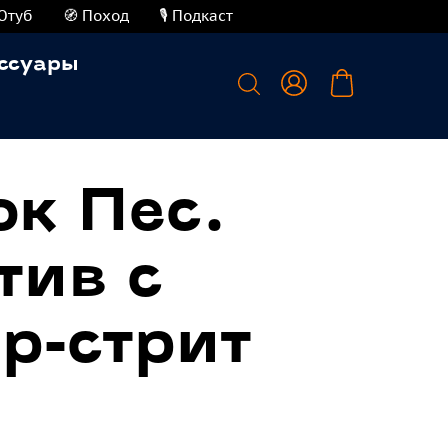
Ютуб
🧭 Поход
🎙️ Подкаст
ссуары
к Пес.
тив с
р-стрит