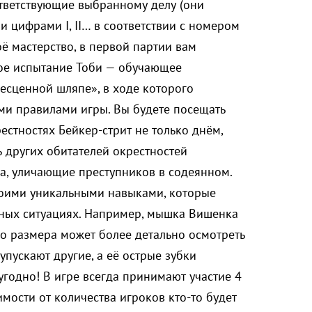
ответствующие выбранному делу (они
цифрами I, II… в соответствии с номером
оё мастерство, в первой партии вам
мое испытание Тоби — обучающее
есценной шляпе», в ходе которого
ми правилами игры. Вы будете посещать
естностях Бейкер-стрит не только днём,
 других обитателей окрестностей
ва, уличающие преступников в содеянном.
оими уникальными навыками, которые
иных ситуациях. Например, мышка Вишенка
го размера может более детально осмотреть
 упускают другие, а её острые зубки
угодно! В игре всегда принимают участие 4
мости от количества игроков кто-то будет