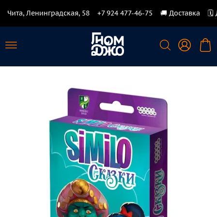
Чита, Ленинградская, 58
+7 924 477-46-75
🚚 Доставка
🗓