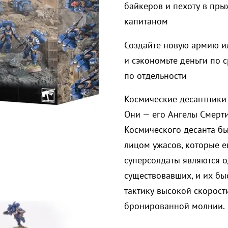
байкеров и пехоту в пр
капитаном
Создайте новую армию и
и сэкономьте деньги по 
по отдельности
Космические десантники
Они — его Ангелы Смерти
Космического десанта б
лицом ужасов, которые е
суперсолдаты являются о
существовавших, и их б
тактику высокой скорост
бронированной молнии.