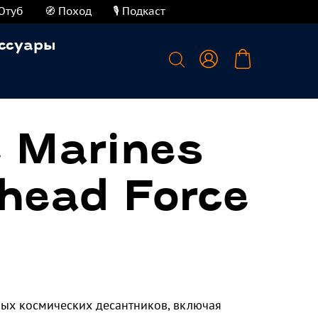
Ютуб
🧭 Поход
🎙️ Подкаст
ссуары
 Marines
head Force
ых космических десантников, включая