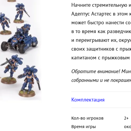
Начните стремительную 
Адептус Астартес в этом
может быстро нанести со
в то время как разведчи
и переигрывают их, окру
своих защитников с пры
капитаном с прыжковым
Обратите внимание! Мин
собранными и не покрашен
Комплектация
Кол-во игроков
2+
Время игры
око