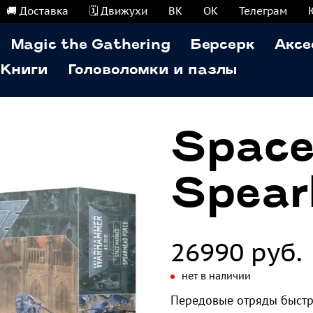
🚚 Доставка
🗓️ Движухи
ВК
ОК
Телеграм
Magic the Gathering
Берсерк
Аксе
Книги
Головоломки и пазлы
Space
Spear
26990 руб.
нет в наличии
Передовые отряды быстр