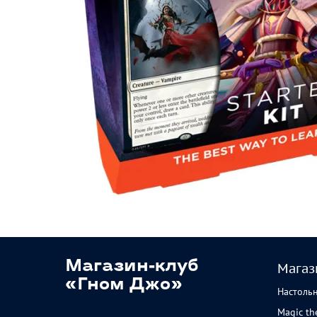
Магазин-клуб
Магаз
«Гном Джо»
Настоль
Magic th