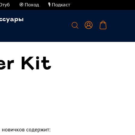
Ютуб
🧭 Поход
🎙️ Подкаст
ссуары
r Kit
 новичков содержит: