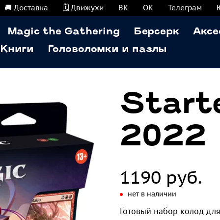
🚚 Доставка
🗓️ Движухи
ВК
ОК
Телеграм
Magic the Gathering
Берсерк
Аксе
Книги
Головоломки и пазлы
Starte
2022
1190 руб.
нет в наличии
Готовый набор колод для