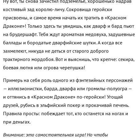
Ну вот, ты снова зачистил подземелье, хорошенько надрав
костлявый зад королю-личу. Сокровища геройски
присвоены, и самое время начать их тратить в «Красном
Драконе»! Только здесь ты увидишь, как дварф и бард пьют
на брудершафт. Тебя ждут ароматная медовуха, задушевные
баллады и бородатые дварфийские шутки. А когда все
захмелеют, никуда не деться от старого доброго
трактирного мордобоя. Вот и выяснишь, что крепче: секира,
боевая лютня или огрова черепушка!
Примерь на себя роль одного из фэнтезийных персонажей
— иллюзионистки, барда, дварфа или громилы-полуогра —
и оттянись в «Красном Драконе» по-геройски! Угощай
друзей, рубись в эльфийский покер и прокачивай печень.
Правила просты: побеждает тот, кто останется на ногах и
при деньгах.
Внимание: это самостоятельная игра! Но
чтобы