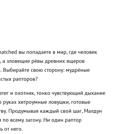
matched вы попадаете в мир, где человек
, а зловещие рёвы древних ящеров
н. Выбирайте свою сторону: мудрёные
астых рапторов?
атег и охотник, тонко чувствующий дыхание
о руках хитроумные ловушки, готовые
тву. Продумывая каждый свой шаг, Малдун
и по всему загону. Ни один раптор
ь от него.