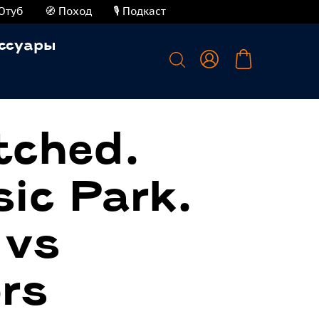
Ютуб
🧭 Поход
🎙️ Подкаст
ссуары
ched.
ic Park.
 vs
rs