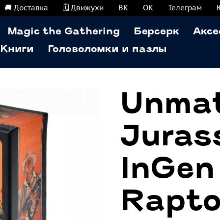
🚚 Доставка
🗓️ Движухи
ВК
ОК
Телеграм
Magic the Gathering
Берсерк
Аксе
Книги
Головоломки и пазлы
Unmat
Jurass
InGen
Rapto