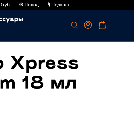
Ютуб
🧭 Поход
🎙️ Подкаст
ссуары
o Xpress
m 18 мл