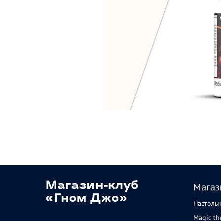
Магазин-клуб
Магаз
«Гном Джо»
Настоль
Magic th