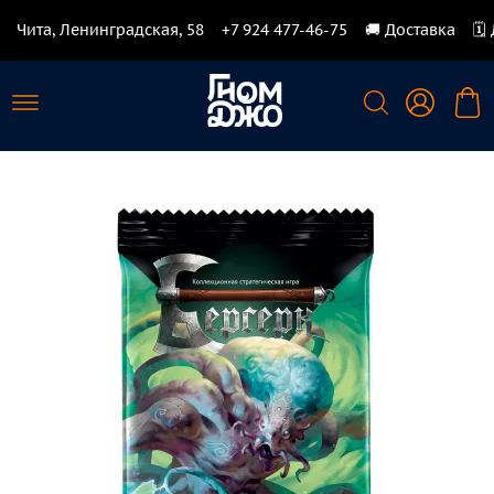
Чита, Ленинградская, 58
+7 924 477-46-75
🚚 Доставка
🗓