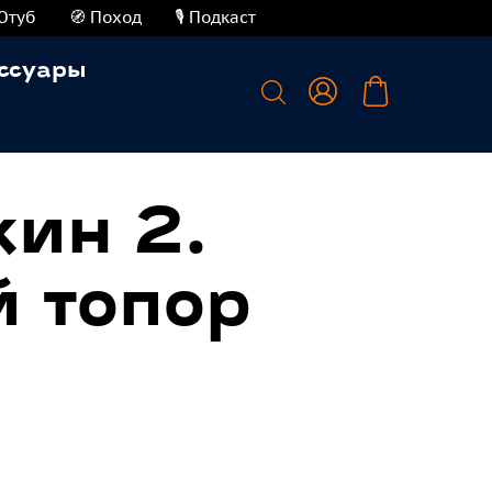
Ютуб
🧭 Поход
🎙️ Подкаст
ссуары
ин 2.
 топор