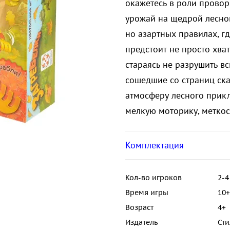
окажетесь в роли прово
урожай на щедрой лесной
но азартных правилах, г
предстоит не просто хват
стараясь не разрушить вс
сошедшие со страниц ск
атмосферу лесного прикл
мелкую моторику, меткос
Комплектация
Кол-во игроков
2-4
Время игры
10+
Возраст
4+
Издатель
Сти