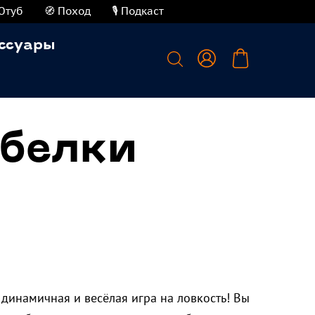
Ютуб
🧭 Поход
🎙️ Подкаст
ссуары
белки
 динамичная и весёлая игра на ловкость! Вы