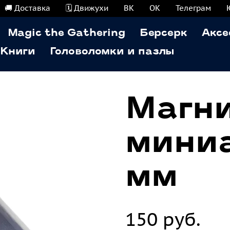
🚚 Доставка
🗓️ Движухи
ВК
ОК
Телеграм
Magic the Gathering
Берсерк
Аксе
Книги
Головоломки и пазлы
Магни
мини
мм
150 руб.