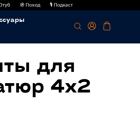
Ютуб
🧭 Поход
🎙️ Подкаст
ссуары
ты для
атюр 4х2